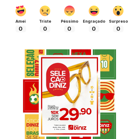
Amei
Triste
Péssimo
Engraçado
Surpreso
0
0
0
0
0