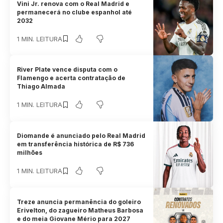
Vini Jr. renova com o Real Madrid e
permanecerá no clube espanhol até
2032
1 MIN. LEITURA
River Plate vence disputa com o
Flamengo e acerta contratação de
Thiago Almada
1 MIN. LEITURA
Diomande é anunciado pelo Real Madrid
em transferência histórica de R$ 736
milhões
1 MIN. LEITURA
Treze anuncia permanência do goleiro
Erivelton, do zagueiro Matheus Barbosa
e do meia Giovane Mério para 2027