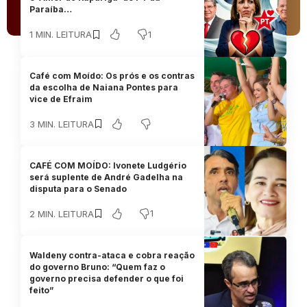
Paraíba…
1
1 MIN. LEITURA
Café com Moído: Os prós e os contras
da escolha de Naiana Pontes para
vice de Efraim
3 MIN. LEITURA
CAFÉ COM MOÍDO: Ivonete Ludgério
será suplente de André Gadelha na
disputa para o Senado
1
2 MIN. LEITURA
Waldeny contra-ataca e cobra reação
do governo Bruno: “Quem faz o
governo precisa defender o que foi
feito”