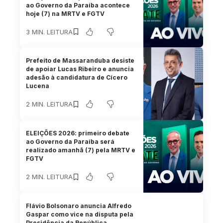
ao Governo da Paraíba acontece
hoje (7) na MRTV e FGTV
3 MIN. LEITURA
Prefeito de Massaranduba desiste
de apoiar Lucas Ribeiro e anuncia
adesão à candidatura de Cícero
Lucena
2 MIN. LEITURA
ELEIÇÕES 2026: primeiro debate
ao Governo da Paraíba será
realizado amanhã (7) pela MRTV e
FGTV
2 MIN. LEITURA
Flávio Bolsonaro anuncia Alfredo
Gaspar como vice na disputa pela
Presidência da República