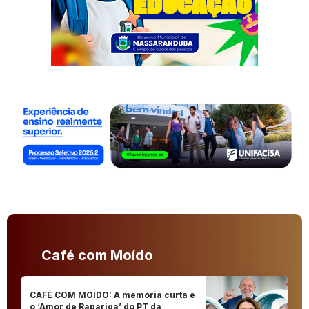
Café com Moído
CAFÉ COM MOÍDO: A memória curta e
o ‘Amor de Rapariga’ do PT da