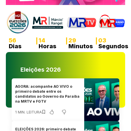
56
14
29
01
Dias
Horas
Minutos
Segundos
Eleições 2026
AGORA: acompanhe AO VIVO o
primeiro debate entre os
candidatos ao Governo da Paraíba
na MRTV e FGTV
1 MIN. LEITURA
ELEIÇÕES 2026: primeiro debate