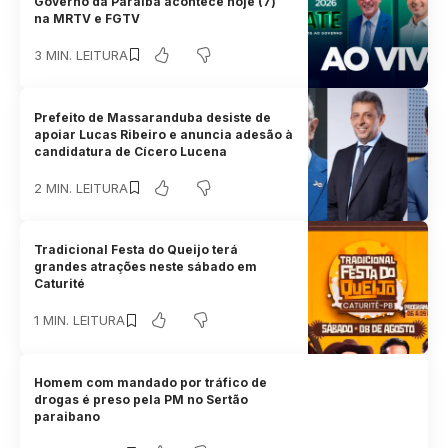
Governo da Paraíba acontece hoje (7)
na MRTV e FGTV
3 MIN. LEITURA
Prefeito de Massaranduba desiste de
apoiar Lucas Ribeiro e anuncia adesão à
candidatura de Cícero Lucena
2 MIN. LEITURA
Tradicional Festa do Queijo terá
grandes atrações neste sábado em
Caturité
1 MIN. LEITURA
Homem com mandado por tráfico de
drogas é preso pela PM no Sertão
paraibano