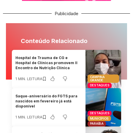
Publicidade
Conteúdo Relacionado
Hospital de Trauma de CG e
Hospital de Clínicas promovem II
Encontro de Nutrição Clínica
CAMPINA
1 MIN. LEITURA
GRANDE
DESTAQUES
Saque-aniversário do FGTS para
nascidos em fevereiro já está
disponível
DESTAQUES
1 MIN. LEITURA
MUNICÍPIOS
PARAÍBA