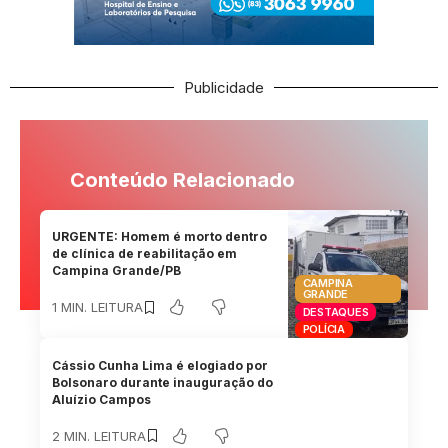
Publicidade
Conteúdo Relacionado
URGENTE: Homem é morto dentro
de clínica de reabilitação em
Campina Grande/PB
CAMPINA
GRANDE
1 MIN. LEITURA
DESTAQUES
POLÍCIA
Cássio Cunha Lima é elogiado por
Bolsonaro durante inauguração do
Aluízio Campos
2 MIN. LEITURA