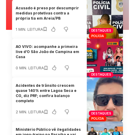
Acusado é preso por descumprir
medidas protetivas contra a
própria tia em Areia/PB
1 MIN. LEITURA
DESTAQUES
POLÍCIA
AO VIVO: acompanhe a primeira
live d’O São João de Campina em
Casa
0 MIN. LEITURA
DESTAQUES
Acidentes de trânsito crescem
quase 140% entre Lagoa Seca e
CG, diz PRF; confira balanço
completo
2 MIN. LEITURA
DESTAQUES
POLÍCIA
Ministério Público vê ilegalidades
em jogo-treino na Paraíba e vai