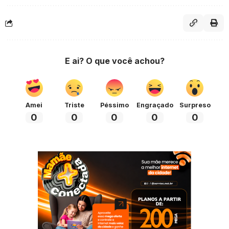
E ai? O que você achou?
Amei
Triste
Péssimo
Engraçado
Surpreso
0
0
0
0
0