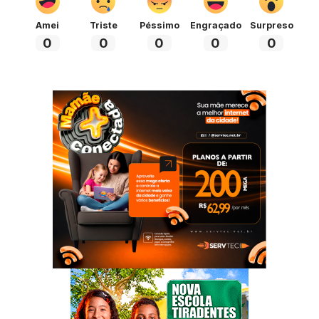
Amei
Triste
Péssimo
Engraçado
Surpreso
0
0
0
0
0