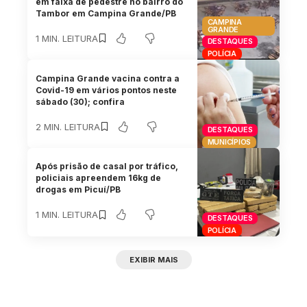
em faixa de pedestre no bairro do
Tambor em Campina Grande/PB
CAMPINA
GRANDE
1 MIN. LEITURA
DESTAQUES
POLÍCIA
Campina Grande vacina contra a
Covid-19 em vários pontos neste
sábado (30); confira
2 MIN. LEITURA
DESTAQUES
MUNICÍPIOS
Após prisão de casal por tráfico,
policiais apreendem 16kg de
drogas em Picuí/PB
1 MIN. LEITURA
DESTAQUES
POLÍCIA
EXIBIR MAIS