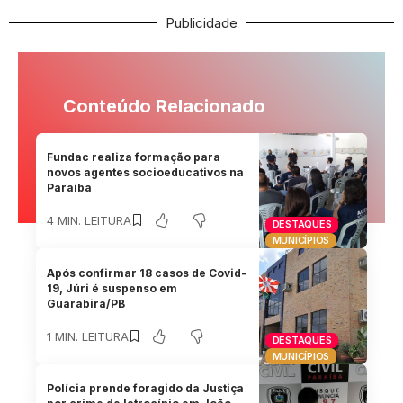
Publicidade
Conteúdo Relacionado
Fundac realiza formação para
novos agentes socioeducativos na
Paraíba
4 MIN. LEITURA
DESTAQUES
MUNICÍPIOS
Após confirmar 18 casos de Covid-
19, Júri é suspenso em
Guarabira/PB
1 MIN. LEITURA
DESTAQUES
MUNICÍPIOS
Polícia prende foragido da Justiça