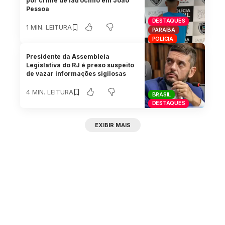
por crime de latrocínio em João
Pessoa
DESTAQUES
1 MIN. LEITURA
PARAÍBA
POLÍCIA
Presidente da Assembleia
Legislativa do RJ é preso suspeito
de vazar informações sigilosas
4 MIN. LEITURA
BRASIL
DESTAQUES
EXIBIR MAIS