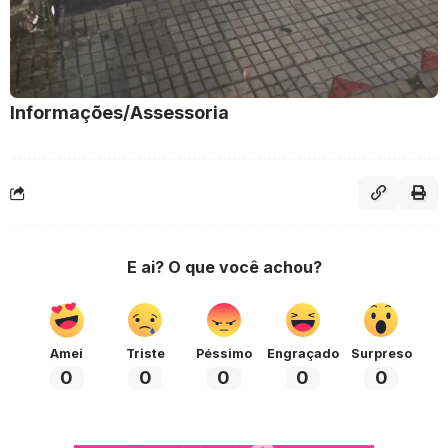
Informações/Assessoria
E ai? O que você achou?
Amei
Triste
Péssimo
Engraçado
Surpreso
0
0
0
0
0