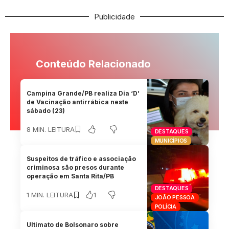
Publicidade
Conteúdo Relacionado
Campina Grande/PB realiza Dia ‘D’
de Vacinação antirrábica neste
sábado (23)
8 MIN. LEITURA
DESTAQUES
MUNICÍPIOS
Suspeitos de tráfico e associação
criminosa são presos durante
operação em Santa Rita/PB
DESTAQUES
1
1 MIN. LEITURA
JOÃO PESSOA
POLÍCIA
Ultimato de Bolsonaro sobre