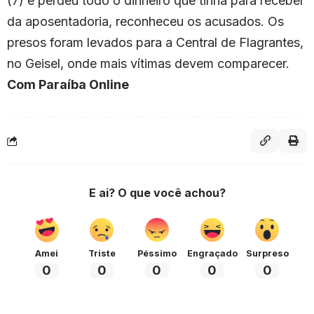
(7) e perdeu todo o dinheiro que tinha para receber
da aposentadoria, reconheceu os acusados. Os
presos foram levados para a Central de Flagrantes,
no Geisel, onde mais vítimas devem comparecer.
Com Paraíba Online
E ai? O que você achou?
Amei
Triste
Péssimo
Engraçado
Surpreso
0
0
0
0
0