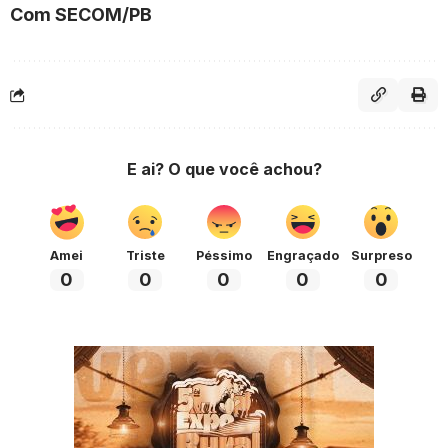
Com SECOM/PB
E ai? O que você achou?
Amei
Triste
Péssimo
Engraçado
Surpreso
0
0
0
0
0