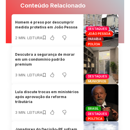
Conteúdo Relacionado
Homem é preso por descumprir
medida protetiva em João Pessoa
DESTAQUES
JOÃO PESSOA
2 MIN. LEITURA
PARAÍBA
POLÍCIA
Descubra a segurança de morar
em um condomínio padrão
premium
3 MIN. LEITURA
DESTAQUES
MUNICÍPIOS
Lula discute trocas em ministérios
após aprovação da reforma
tributária
BRASIL
3 MIN. LEITURA
DESTAQUES
POLÍTICA
Jogadores do Decisão-PE sofrem