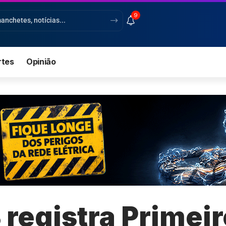
9
rtes
Opinião
registra Primeir