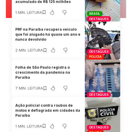
acumulado de R$ 125 milhões
1 MIN. LEITURA
BRASIL
DESTAQUES
PRF na Paraíba recupera veículo
que foi alugado há quase um ano e
nunca devolvido
2 MIN. LEITURA
DESTAQUES
POLÍCIA
Folha de São Paulo registra o
crescimento da pandemia na
Paraíba
7 MIN. LEITURA
DESTAQUES
Ação policial contra roubos de
motos é deflagrada em cidades da
Paraíba
1 MIN. LEITURA
DESTAQUES