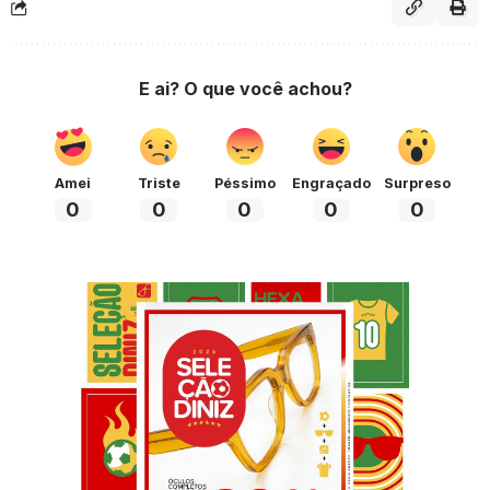
E ai? O que você achou?
Amei
Triste
Péssimo
Engraçado
Surpreso
0
0
0
0
0