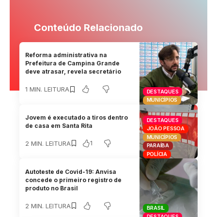
Conteúdo Relacionado
Reforma administrativa na
Prefeitura de Campina Grande
deve atrasar, revela secretário
1 MIN. LEITURA
DESTAQUES
MUNICÍPIOS
Jovem é executado a tiros dentro
DESTAQUES
de casa em Santa Rita
JOÃO PESSOA
MUNICÍPIOS
1
2 MIN. LEITURA
PARAÍBA
POLÍCIA
Autoteste de Covid-19: Anvisa
concede o primeiro registro de
produto no Brasil
2 MIN. LEITURA
BRASIL
DESTAQUES