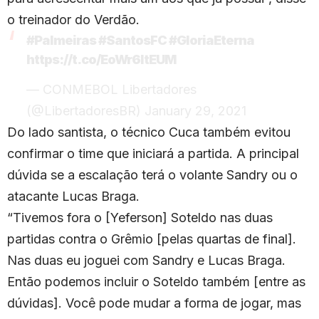
o treinador do Verdão.
#Palmeiras
#SantosFC
#GloriaEterna
https://t.co/EoWr6ltEUM
— CONMEBOL Libertadores
(@LibertadoresBR)
January 29, 2021
Do lado santista, o técnico Cuca também evitou
confirmar o time que iniciará a partida. A principal
dúvida se a escalação terá o volante Sandry ou o
atacante Lucas Braga.
“Tivemos fora o [Yeferson] Soteldo nas duas
partidas contra o Grêmio [pelas quartas de final].
Nas duas eu joguei com Sandry e Lucas Braga.
Então podemos incluir o Soteldo também [entre as
dúvidas]. Você pode mudar a forma de jogar, mas