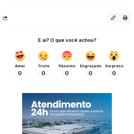
E ai? O que você achou?
Amei
Triste
Péssimo
Engraçado
Surpreso
0
0
0
0
0