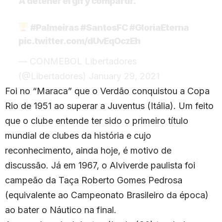
A detener el gif y compartir.
#Palmeiras
#SantosFC
#GloriaEterna
pic.twitter.com/dUvEqOczEh
— CONMEBOL Libertadores
(@Libertadores)
January 29, 2021
Foi no “Maraca” que o Verdão conquistou a Copa
Rio de 1951 ao superar a Juventus (Itália). Um feito
que o clube entende ter sido o primeiro título
mundial de clubes da história e cujo
reconhecimento, ainda hoje, é motivo de
discussão. Já em 1967, o Alviverde paulista foi
campeão da Taça Roberto Gomes Pedrosa
(equivalente ao Campeonato Brasileiro da época)
ao bater o Náutico na final.