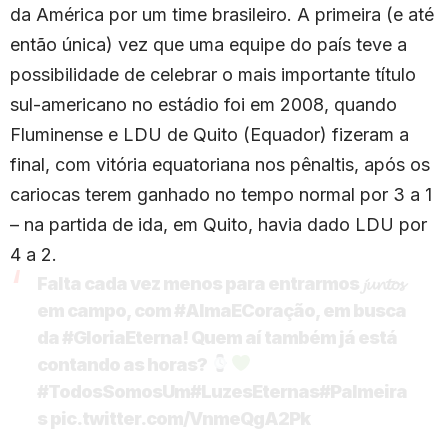
da América por um time brasileiro. A primeira (e até
então única) vez que uma equipe do país teve a
possibilidade de celebrar o mais importante título
sul-americano no estádio foi em 2008, quando
Fluminense e LDU de Quito (Equador) fizeram a
final, com vitória equatoriana nos pênaltis, após os
cariocas terem ganhado no tempo normal por 3 a 1
– na partida de ida, em Quito, havia dado LDU por
4 a 2.
Falta cada vez menos para entrarmos 𝓳𝓾𝓷𝓽𝓸𝓼
em campo, com
#AlmaECoração
, em busca
da
#GloriaEterna
! Quem aí também já está
contando as horas?
#TodosSomosUm
#LuzesEternas
#Palmeira
s
pic.twitter.com/VnmeQgA2Pk