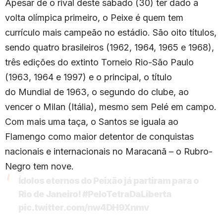
Apesar de o rival deste sábado (30) ter dado a
volta olímpica primeiro, o Peixe é quem tem
currículo mais campeão no estádio. São oito títulos,
sendo quatro brasileiros (1962, 1964, 1965 e 1968),
três edições do extinto Torneio Rio-São Paulo
(1963, 1964 e 1997) e o principal, o título
do Mundial de 1963, o segundo do clube, ao
vencer o Milan (Itália), mesmo sem Pelé em campo.
Com mais uma taça, o Santos se iguala ao
Flamengo como maior detentor de conquistas
nacionais e internacionais no Maracanã – o Rubro-
Negro tem nove.
Ídolos eternos do Peixão já partiram para o
Rio de Janeiro!
#PeloTetraDaLiberta
pic.twitter.com/nw4DH9Xnmv