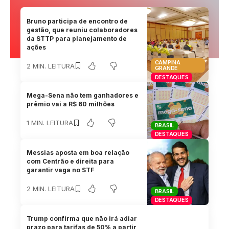
Bruno participa de encontro de
gestão, que reuniu colaboradores
da STTP para planejamento de
ações
CAMPINA
2 MIN. LEITURA
GRANDE
DESTAQUES
Mega-Sena não tem ganhadores e
prêmio vai a R$ 60 milhões
1 MIN. LEITURA
BRASIL
DESTAQUES
Messias aposta em boa relação
com Centrão e direita para
garantir vaga no STF
2 MIN. LEITURA
BRASIL
DESTAQUES
Trump confirma que não irá adiar
prazo para tarifas de 50% a partir