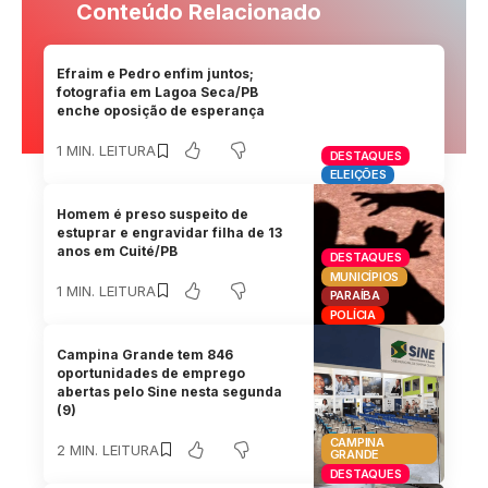
Conteúdo Relacionado
Efraim e Pedro enfim juntos;
fotografia em Lagoa Seca/PB
enche oposição de esperança
1 MIN. LEITURA
DESTAQUES
ELEIÇÕES
Homem é preso suspeito de
estuprar e engravidar filha de 13
anos em Cuité/PB
DESTAQUES
MUNICÍPIOS
1 MIN. LEITURA
PARAÍBA
POLÍCIA
Campina Grande tem 846
oportunidades de emprego
abertas pelo Sine nesta segunda
(9)
CAMPINA
2 MIN. LEITURA
GRANDE
DESTAQUES