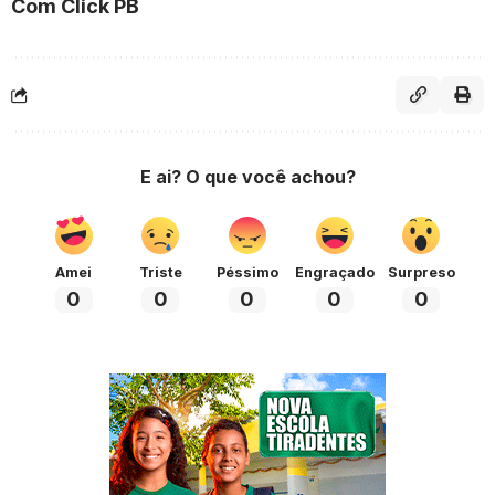
Com Click PB
E ai? O que você achou?
Amei
Triste
Péssimo
Engraçado
Surpreso
0
0
0
0
0