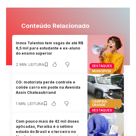
Conteúdo Relacionado
Inova Talentos tem vagas de até R$
6,5 mil para estudante e ex-aluno
do ensino superior
2 MIN. LEITURA
DESTAQUES
MUNICÍPIOS
CG: motorista perde controle e
colide carro em poste na Avenida
Assis Chateaubriand
CAMPINA
1 MIN. LEITURA
GRANDE
DESTAQUES
Com pouco mais de 42 mil doses
aplicadas, Paraíba é o sétimo
estado do Brasil e o terceiro no