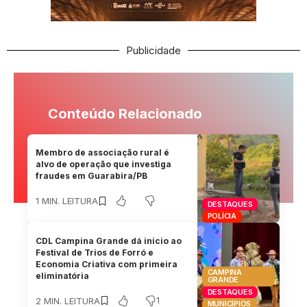
Publicidade
Conteúdo Relacionado
Membro de associação rural é
alvo de operação que investiga
fraudes em Guarabira/PB
1 MIN. LEITURA
DESTAQUES
POLÍCIA
CDL Campina Grande dá inicio ao
Festival de Trios de Forró e
Economia Criativa com primeira
CAMPINA
eliminatória
GRANDE
DESTAQUES
1
2 MIN. LEITURA
MUNICÍPIOS