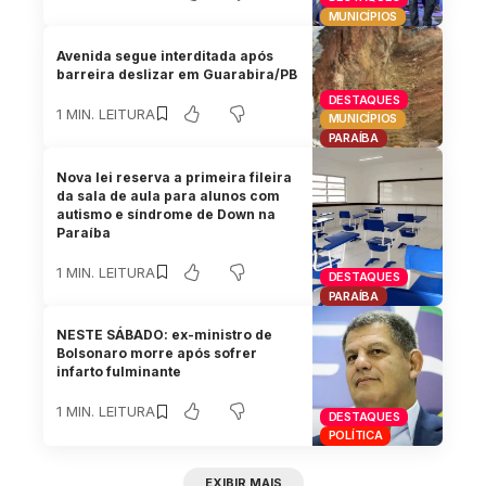
MUNICÍPIOS
Avenida segue interditada após
barreira deslizar em Guarabira/PB
DESTAQUES
1 MIN. LEITURA
MUNICÍPIOS
PARAÍBA
Nova lei reserva a primeira fileira
da sala de aula para alunos com
autismo e síndrome de Down na
Paraíba
1 MIN. LEITURA
DESTAQUES
PARAÍBA
NESTE SÁBADO: ex-ministro de
Bolsonaro morre após sofrer
infarto fulminante
1 MIN. LEITURA
DESTAQUES
POLÍTICA
EXIBIR MAIS