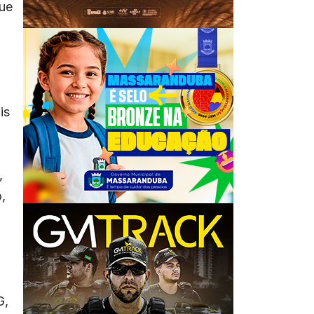
que
is
,
,
G,