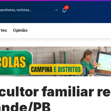
9
rtes
Opinião
icultor familiar 
ande/PB