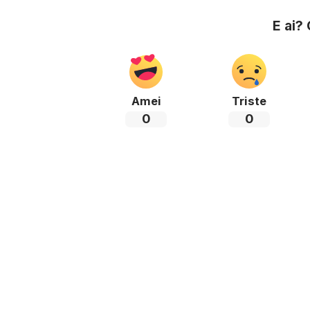
E ai?
Amei
Triste
0
0