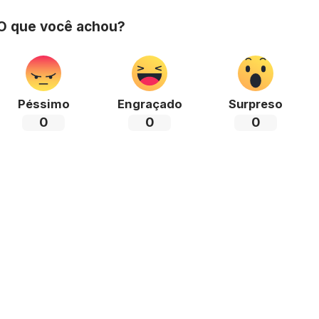
 O que você achou?
Péssimo
Engraçado
Surpreso
0
0
0