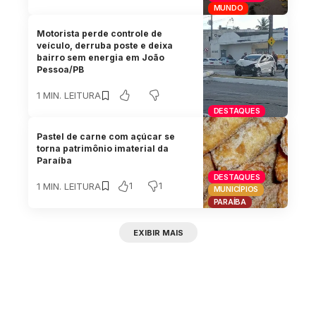
MUNDO
Motorista perde controle de
veículo, derruba poste e deixa
bairro sem energia em João
Pessoa/PB
1 MIN. LEITURA
DESTAQUES
Pastel de carne com açúcar se
torna patrimônio imaterial da
Paraíba
DESTAQUES
1
1
1 MIN. LEITURA
MUNICÍPIOS
PARAÍBA
EXIBIR MAIS