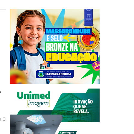
o
m o