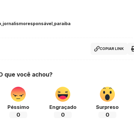
o
jornalismoresponsável
paraiba
COPIAR LINK
 O que você achou?
Péssimo
Engraçado
Surpreso
0
0
0