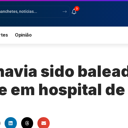
9
rtes
Opinião
avia sido balea
e em hospital de