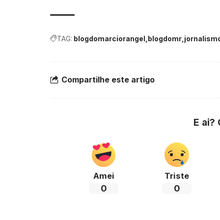
TAG:
blogdomarciorangel
blogdomr
jornalism
Compartilhe este artigo
E ai?
Amei
Triste
0
0