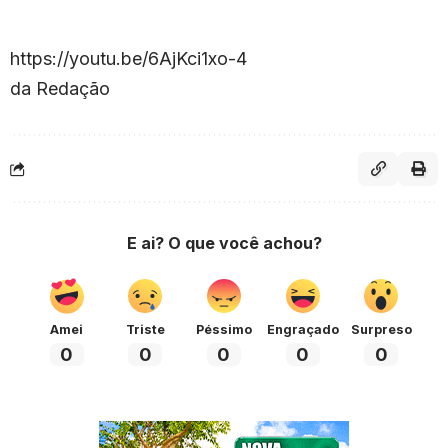
https://youtu.be/6AjKci1xo-4
da Redação
E ai? O que você achou?
Amei
Triste
Péssimo
Engraçado
Surpreso
0
0
0
0
0