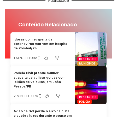
Publicidade
Conteúdo Relacionado
Idosas com suspeita de
coronavírus morrem em hospital
de Pombal/PB
1 MIN. LEITURA
DESTAQUES
MUNICÍPIOS
Polícia Civil prende mulher
suspeita de aplicar golpes com
leilões de veículos, em João
Pessoa/PB
2 MIN. LEITURA
DESTAQUES
POLÍCIA
Avião da Gol perde o eixo da pista
e quebra luzes durante o pouso em