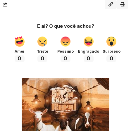
E ai? O que você achou?
Amei
Triste
Péssimo
Engraçado
Surpreso
0
0
0
0
0