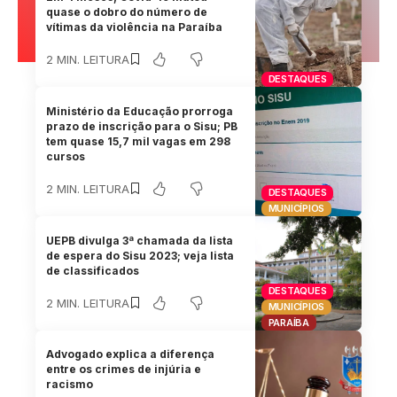
quase o dobro do número de
vítimas da violência na Paraíba
2 MIN. LEITURA
DESTAQUES
Ministério da Educação prorroga
prazo de inscrição para o Sisu; PB
tem quase 15,7 mil vagas em 298
cursos
2 MIN. LEITURA
DESTAQUES
MUNICÍPIOS
UEPB divulga 3ª chamada da lista
de espera do Sisu 2023; veja lista
de classificados
DESTAQUES
2 MIN. LEITURA
MUNICÍPIOS
PARAÍBA
Advogado explica a diferença
entre os crimes de injúria e
racismo