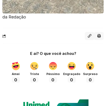
da Redação
E ai? O que você achou?
Amei
Triste
Péssimo
Engraçado
Surpreso
0
0
0
0
0