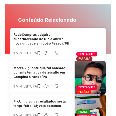
Conteúdo Relacionado
RedeCompras adquire
supermercado Do Dia e abrirá
nova unidade em João Pessoa/PB
1 MIN. LEITURA
DESTAQUES
PARAÍBA
Morre vigilante que foi baleado
durante tentativa de assalto em
Campina Grande/PB
1
1 MIN. LEITURA
DESTAQUES
POLÍCIA
ProUni divulga resultados nesta
terça-feira (6); veja detalhes
BRASIL
1 MIN. LEITURA