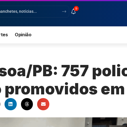
9
rtes
Opinião
oa/PB: 757 polic
ão promovidos em