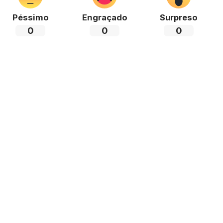
Péssimo
Engraçado
Surpreso
0
0
0