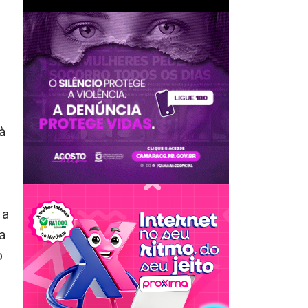
à
 a
a
o