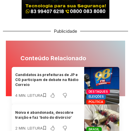
Publicidade
Conteúdo Relacionado
Candidatos às prefeituras de JP e
CG participam de debate na Rádio
Correio
DESTAQUES
4 MIN. LEITURA
ELEIÇÕES
POLÍTICA
Noiva é abandonada, descobre
traição e faz ‘bolo do divórcio’
2 MIN. LEITURA
BRASIL