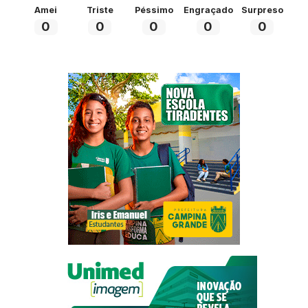
Amei
Triste
Péssimo
Engraçado
Surpreso
0
0
0
0
0