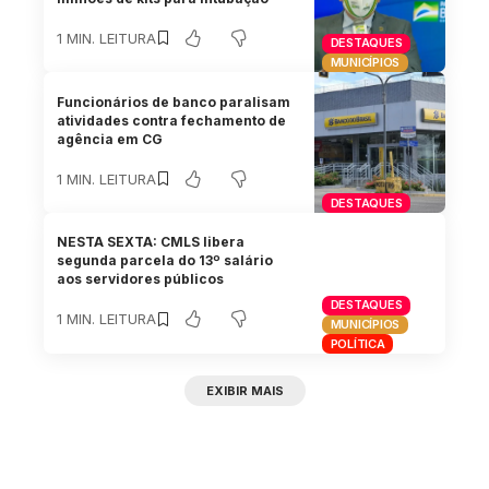
1 MIN. LEITURA
DESTAQUES
MUNICÍPIOS
Funcionários de banco paralisam
atividades contra fechamento de
agência em CG
1 MIN. LEITURA
DESTAQUES
NESTA SEXTA: CMLS libera
segunda parcela do 13º salário
aos servidores públicos
DESTAQUES
1 MIN. LEITURA
MUNICÍPIOS
POLÍTICA
EXIBIR MAIS