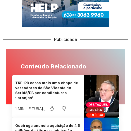
Publicidade
Conteúdo Relacionado
TRE-PB cassa mais uma chapa de
vereadores de São Vicente do
Seridó/PB por candidaturas
‘laranjas’
DESTAQUES
1 MIN. LEITURA
PARAÍBA
POLÍTICA
Queiroga anuncia aquisição de 4,5
milhões de kits para intubação