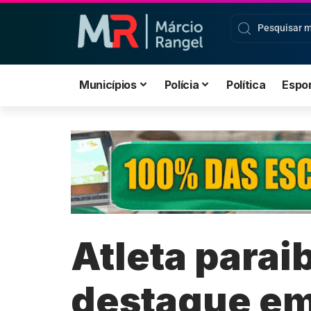
Municípios
Polícia
Política
Espo
Atleta parai
destaque em