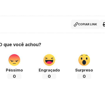
COPIAR LINK
 O que você achou?
Péssimo
Engraçado
Surpreso
0
0
0