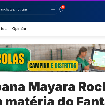
9
rtes
Opinião
bana Mayara Roc
 matéria do Fant