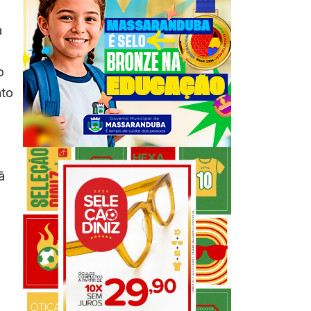
a
o
ato
ã