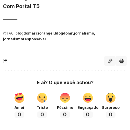
Com Portal T5
TAG:
blogdomarciorangel
blogdomr
jornalismo
jornalismoresponsável
E ai? O que você achou?
Amei
Triste
Péssimo
Engraçado
Surpreso
0
0
0
0
0