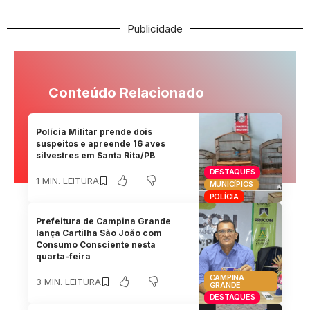
Publicidade
Conteúdo Relacionado
Polícia Militar prende dois
suspeitos e apreende 16 aves
silvestres em Santa Rita/PB
DESTAQUES
1 MIN. LEITURA
MUNICÍPIOS
POLÍCIA
Prefeitura de Campina Grande
lança Cartilha São João com
Consumo Consciente nesta
quarta-feira
CAMPINA
3 MIN. LEITURA
GRANDE
DESTAQUES