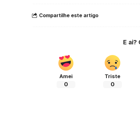
Compartilhe este artigo
E ai?
Amei
Triste
0
0