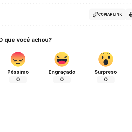
COPIAR LINK
 O que você achou?
Péssimo
Engraçado
Surpreso
0
0
0