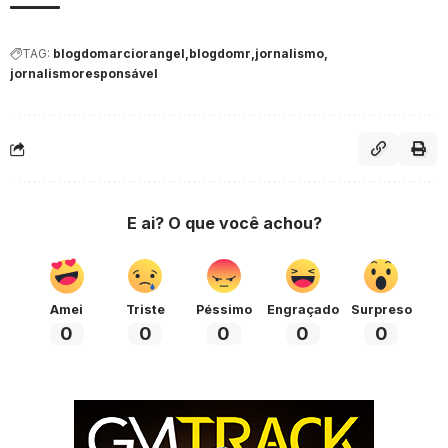
TAG:
blogdomarciorangel
blogdomr
jornalismo
jornalismoresponsável
E ai? O que você achou?
Amei
Triste
Péssimo
Engraçado
Surpreso
0
0
0
0
0