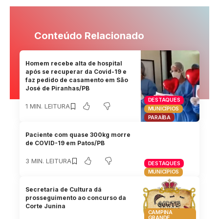
Conteúdo Relacionado
Homem recebe alta de hospital
após se recuperar da Covid-19 e
faz pedido de casamento em São
José de Piranhas/PB
DESTAQUES
1 MIN. LEITURA
MUNICÍPIOS
PARAÍBA
Paciente com quase 300kg morre
de COVID-19 em Patos/PB
3 MIN. LEITURA
DESTAQUES
MUNICÍPIOS
Secretaria de Cultura dá
prosseguimento ao concurso da
Corte Junina
CAMPINA
GRANDE