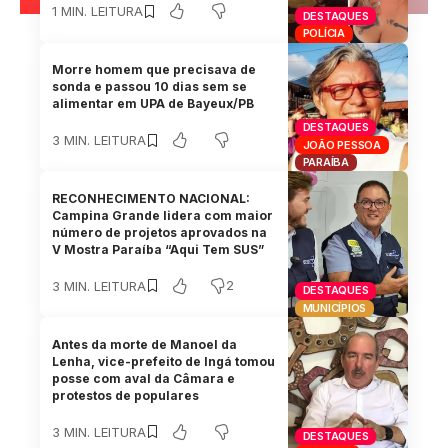
1 MIN. LEITURA
DESTAQUES
POLÍCIA
Morre homem que precisava de
sonda e passou 10 dias sem se
alimentar em UPA de Bayeux/PB
DESTAQUES
3 MIN. LEITURA
JOÃO PESSOA
PARAÍBA
RECONHECIMENTO NACIONAL:
Campina Grande lidera com maior
número de projetos aprovados na
V Mostra Paraíba “Aqui Tem SUS”
2
3 MIN. LEITURA
DESTAQUES
MUNICÍPIOS
Antes da morte de Manoel da
Lenha, vice-prefeito de Ingá tomou
posse com aval da Câmara e
protestos de populares
3 MIN. LEITURA
DESTAQUES