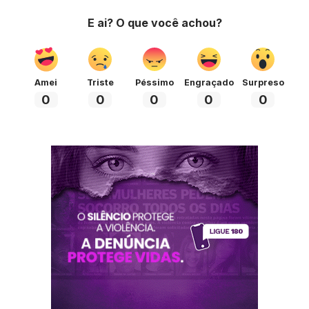
E ai? O que você achou?
Amei
Triste
Péssimo
Engraçado
Surpreso
0
0
0
0
0