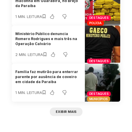
maconha em Guarabira, no Brejo
da Paraíba
1 MIN. LEITURA
DESTAQUES
POLÍCIA
Ministério Público denuncia
Romero Rodrigues e mais três na
Operação Calvário
2 MIN. LEITURA
DESTAQUES
Família faz mutirão para enterrar
parente por ausência de coveiro
em cidade da Paraíba
1 MIN. LEITURA
DESTAQUES
MUNICÍPIOS
EXIBIR MAIS