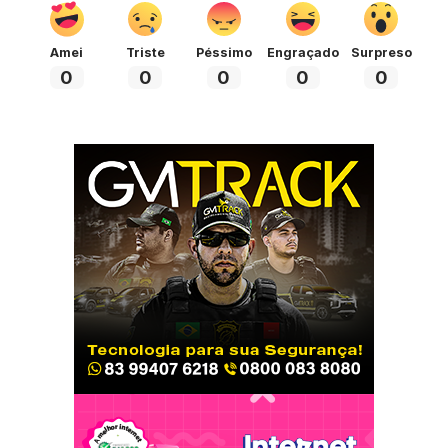
Amei
Triste
Péssimo
Engraçado
Surpreso
0
0
0
0
0