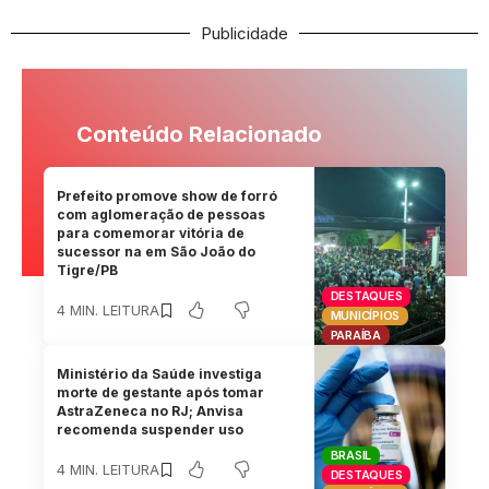
Publicidade
Conteúdo Relacionado
Prefeito promove show de forró
com aglomeração de pessoas
para comemorar vitória de
sucessor na em São João do
Tigre/PB
DESTAQUES
4 MIN. LEITURA
MUNICÍPIOS
PARAÍBA
Ministério da Saúde investiga
morte de gestante após tomar
AstraZeneca no RJ; Anvisa
recomenda suspender uso
BRASIL
4 MIN. LEITURA
DESTAQUES