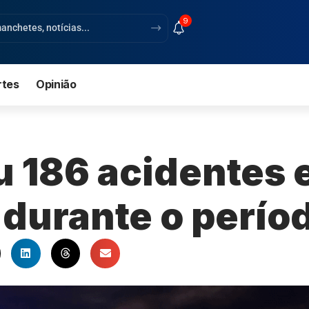
9
rtes
Opinião
u 186 acidentes 
durante o perío