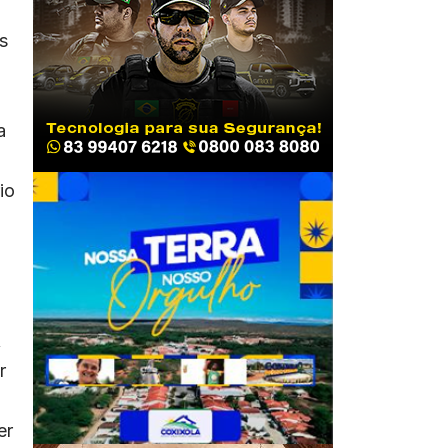
s
a
io
A
r
er