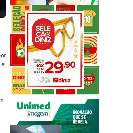
por
 e
om