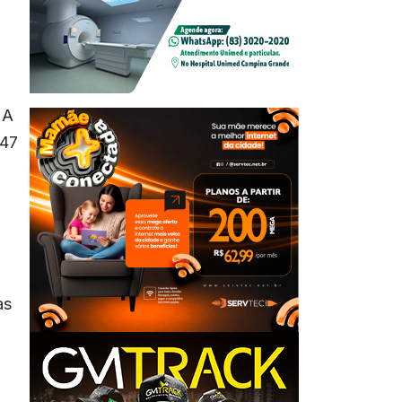
 A
347
as
,