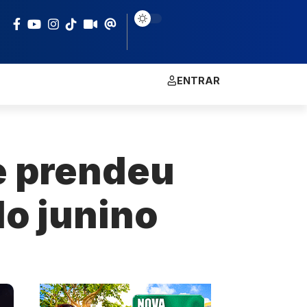
ENTRAR
e prendeu
do junino