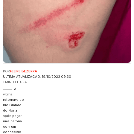
POR
FELIPE BEZERRA
ULTIMA ATUALIZAÇÃO: 19/10/2023 09:30
1 MIN. LEITURA
A
vítima
retornava do
Rio Grande
do Norte
após pegar
uma carona
com um
conhecido.