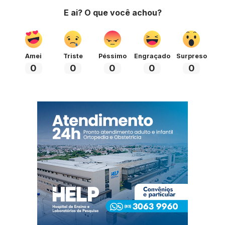
E ai? O que você achou?
Amei
Triste
Péssimo
Engraçado
Surpreso
0
0
0
0
0