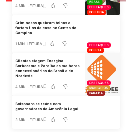
BRASIL
4 MIN. LEITURA
DESTAQUES
POLÍTICA
Criminosos quebram telhas e
furtam fios de casa no Centro de
Campina
1 MIN. LEITURA
DESTAQUES
POLÍCIA
Clientes elegem Energisa
Borborema e Paraíba as melhores
concessionárias do Brasil e do
Nordeste
DESTAQUES
4 MIN. LEITURA
MUNICÍPIOS
PARAÍBA
Bolsonaro se reúne com
governadores da Amazônia Legal
3 MIN. LEITURA