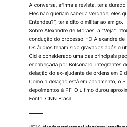
A conversa, afirma a revista, teria durad
Eles não queriam saber a verdade, eles qu
Entendeu?”, teria dito o militar ao amigo.
Sobre Alexandre de Moraes, a “Veja” inf
condução do processo. “O Alexandre de Mo
Os áudios teriam sido gravados após o úl
Cid é considerado uma das principais peç
encabeçada por Bolsonaro, integrantes d
delação do ex-ajudante de ordens em 9 
Como a delação está em andamento, o STF
depoimentos à PF. O último durou aproxi
Fonte: CNN Brasil
TAG:
blogdomarciorangel
blogdomr
jornalism