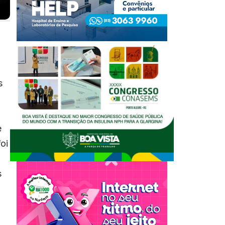
s
e
oi
s