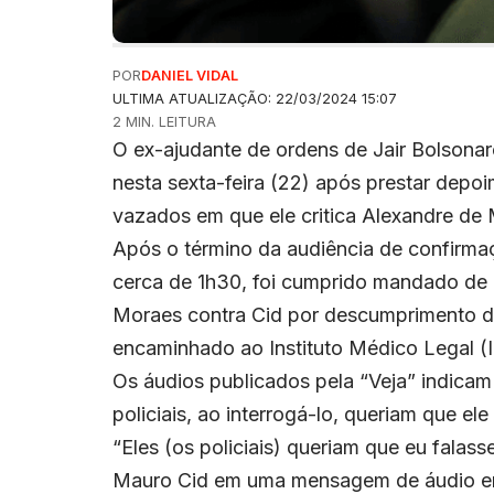
POR
DANIEL VIDAL
ULTIMA ATUALIZAÇÃO: 22/03/2024 15:07
2 MIN. LEITURA
O ex-ajudante de ordens de Jair Bolsonaro
nesta sexta-feira (22) após prestar depo
vazados em que ele critica Alexandre de M
Após o término da audiência de confirma
cerca de 1h30, foi cumprido mandado de 
Moraes contra Cid por descumprimento das
encaminhado ao Instituto Médico Legal (
Os áudios publicados pela “Veja” indicam
policiais, ao interrogá-lo, queriam que e
“Eles (os policiais) queriam que eu falass
Mauro Cid em uma mensagem de áudio env