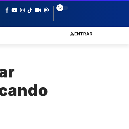
ENTRAR
ar
icando