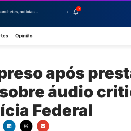
9
rtes
Opinião
preso após prest
sobre áudio crit
ícia Federal