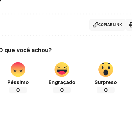
COPIAR LINK
 O que você achou?
Péssimo
Engraçado
Surpreso
0
0
0