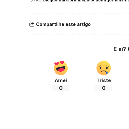
Compartilhe este artigo
E ai?
Amei
Triste
0
0