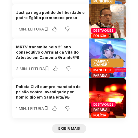
MUNICÍPIOS
Justiça nega pedido de liberdade e
padre Egídio permanece preso
1 MIN. LEITURA
DESTAQUES
POLÍCIA
MRTV transmite pelo 2º ano
consecutivo o Arraial da Vila do
Artesão em Campina Grande/PB
CAMPINA
GRANDE
3 MIN. LEITURA
MANCHETE
PARAÍBA
Polícia Civil cumpre mandado de
prisão contra investigado por
homicídio em Santa Rita/PB
DESTAQUES
1 MIN. LEITURA
PARAÍBA
POLÍCIA
EXIBIR MAIS