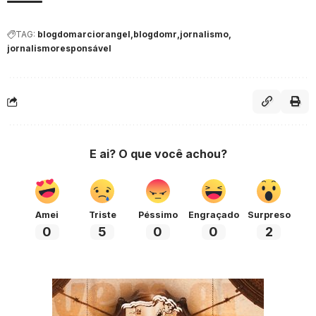
TAG:
blogdomarciorangel
blogdomr
jornalismo
jornalismoresponsável
E ai? O que você achou?
Amei
Triste
Péssimo
Engraçado
Surpreso
0
5
0
0
2