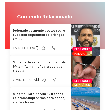
Conteúdo Relacionado
Delegado desmente boatos sobre
supostos sequestros de crianças
em JP
1 MIN. LEITURA
DESTAQUES
POLÍCIA
Suplente de senador: deputado do
PP tem “tamanho” para qualquer
disputa
0 MIN. LEITURA
DESTAQUES
MUNICÍPIOS
Sudema: Paraíba tem 12 trechos
de praias impróprios para banho;
confira locais