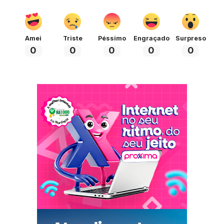
Amei
Triste
Péssimo
Engraçado
Surpreso
0
0
0
0
0