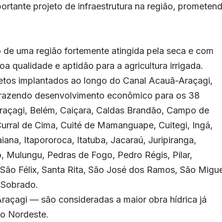
ortante projeto de infraestrutura na região, prometen
 de uma região fortemente atingida pela seca e com
a qualidade e aptidão para a agricultura irrigada.
ojetos implantados ao longo do Canal Acauã-Araçagi,
, trazendo desenvolvimento econômico para os 38
raçagi, Belém, Caiçara, Caldas Brandão, Campo de
Curral de Cima, Cuité de Mamanguape, Cuitegi, Ingá,
iana, Itapororoca, Itatuba, Jacaraú, Juripiranga,
Mulungu, Pedras de Fogo, Pedro Régis, Pilar,
 São Félix, Santa Rita, São José dos Ramos, São Migue
e Sobrado.
raçagi — são consideradas a maior obra hídrica já
ão Nordeste.