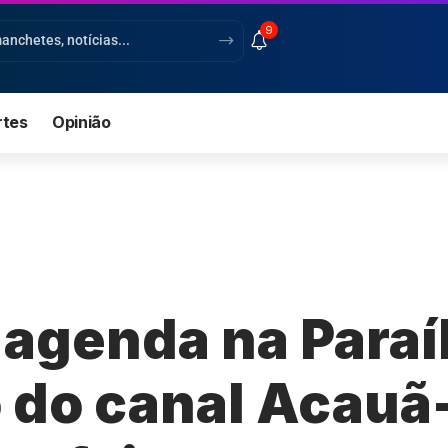
9
rtes
Opinião
 agenda na Paraí
 do canal Acauã