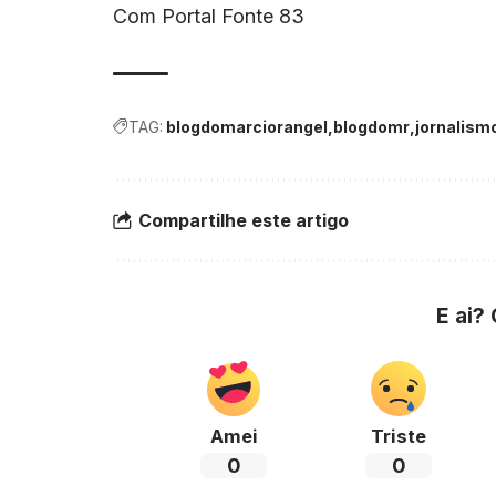
Com Portal Fonte 83
TAG:
blogdomarciorangel
blogdomr
jornalism
Compartilhe este artigo
E ai?
Amei
Triste
0
0