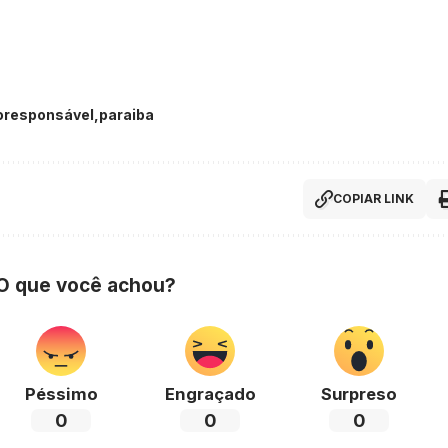
oresponsável
paraiba
COPIAR LINK
 O que você achou?
Péssimo
Engraçado
Surpreso
0
0
0