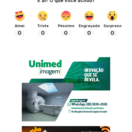
E ai? O que você achou?
Amei
Triste
Péssimo
Engraçado
Surpreso
0
0
0
0
0