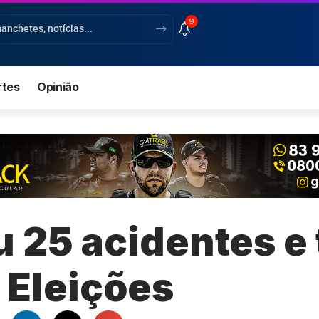
9
rtes
Opinião
u 25 acidentes e 
 Eleições