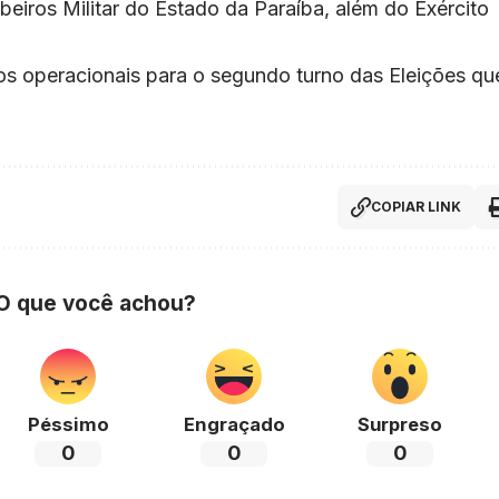
ombeiros Militar do Estado da Paraíba, além do Exército
os operacionais para o segundo turno das Eleições qu
COPIAR LINK
 O que você achou?
Péssimo
Engraçado
Surpreso
0
0
0