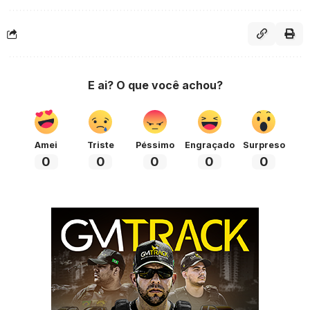
E ai? O que você achou?
Amei
Triste
Péssimo
Engraçado
Surpreso
0
0
0
0
0