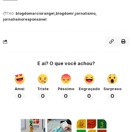
TAG:
blogdomarciorangel
blogdomr
jornalismo
jornalismoresponsável
E ai? O que você achou?
Amei
Triste
Péssimo
Engraçado
Surpreso
0
0
0
0
0