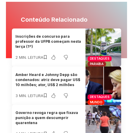
Conteúdo Relacionado
Inscrições de concurso para
professor da UFPB começam nesta
terça (1º)
2 MIN. LEITURA
DESTAQUES
PARAÍBA
Amber Heard e Johnny Depp são
condenados: atriz deve pagar US$
10 milhões; ator, US$ 2 milhões
3 MIN. LEITURA
DESTAQUES
MUNDO
Governo revoga regra que fixava
punição a quem descumprir
quarentena