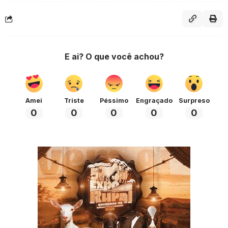
E ai? O que você achou?
Amei
Triste
Péssimo
Engraçado
Surpreso
0
0
0
0
0