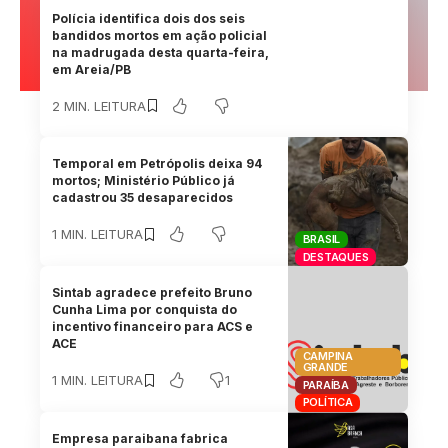
Polícia identifica dois dos seis
bandidos mortos em ação policial
na madrugada desta quarta-feira,
em Areia/PB
2 MIN. LEITURA
Temporal em Petrópolis deixa 94
mortos; Ministério Público já
cadastrou 35 desaparecidos
1 MIN. LEITURA
BRASIL
DESTAQUES
Sintab agradece prefeito Bruno
Cunha Lima por conquista do
incentivo financeiro para ACS e
ACE
CAMPINA
GRANDE
1
1 MIN. LEITURA
PARAÍBA
POLÍTICA
Empresa paraibana fabrica