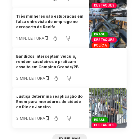
DESTAQUES
Três mulheres são estupradas em
falsa entrevista de emprego no
aeroporto de Recife
BRASIL
1 MIN. LEITURA
DESTAQUES
POLÍCIA
Bandidos interceptam veículo,
rendem sacoleiros e praticam
assalto em Campina Grande/PB
2 MIN. LEITURA
Justiça determina reaplicação do
Enem para moradores de cidade
do Rio de Janeiro
3 MIN. LEITURA
BRASIL
DESTAQUES
EXIBIR MAIS