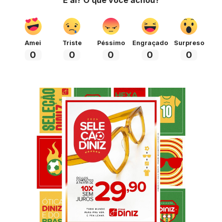
Amei
Triste
Péssimo
Engraçado
Surpreso
0
0
0
0
0