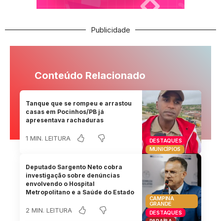
Publicidade
Conteúdo Relacionado
Tanque que se rompeu e arrastou
casas em Pocinhos/PB já
apresentava rachaduras
1 MIN. LEITURA
DESTAQUES
MUNICÍPIOS
Deputado Sargento Neto cobra
investigação sobre denúncias
envolvendo o Hospital
Metropolitano e a Saúde do Estado
CAMPINA
GRANDE
2 MIN. LEITURA
DESTAQUES