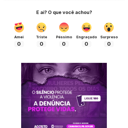
E ai? O que você achou?
Amei
Triste
Péssimo
Engraçado
Surpreso
0
0
0
0
0