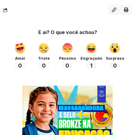
E ai? O que você achou?
Amei
Triste
Péssimo
Engraçado
Surpreso
0
0
0
1
0